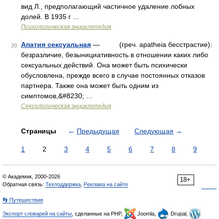
вид Л., предполагающий частичное удаление лобных
долей. В 1935 г …
Психологическая энциклопедия
Апатия сексуальная
— (греч. apatheia бесстрастие):
20
безразличие, безынициативность в отношении каких либо
сексуальных действий. Она может быть психически
обусловлена, прежде всего в случае постоянных отказов
партнера. Также она может быть одним из
симптомов,&#8230; …
Сексологическая энциклопедия
Страницы
←
Предыдущая
Следующая
→
1
2
3
4
5
6
7
8
9
© Академик, 2000-2026
18+
Обратная связь:
Техподдержка
,
Реклама на сайте
👣 Путешествия
Экспорт словарей на сайты
, сделанные на PHP,
Joomla,
Drupal,