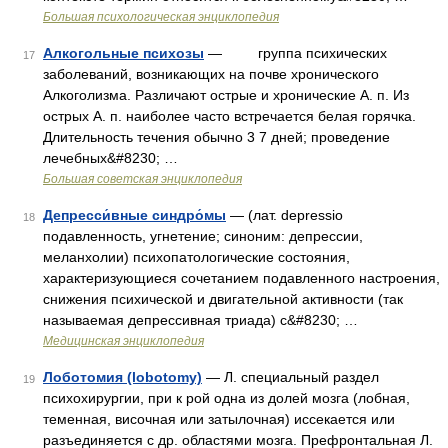
Большая психологическая энциклопедия
Алкогольные психозы
— группа психических
17
заболеваний, возникающих на почве хронического
Алкоголизма. Различают острые и хронические А. п. Из
острых А. п. наиболее часто встречается белая горячка.
Длительность течения обычно 3 7 дней; проведение
лечебных&#8230; …
Большая советская энциклопедия
Депресси́вные синдро́мы
— (лат. depressio
18
подавленность, угнетение; синоним: депрессии,
меланхолии) психопатологические состояния,
характеризующиеся сочетанием подавленного настроения,
снижения психической и двигательной активности (так
называемая депрессивная триада) с&#8230; …
Медицинская энциклопедия
Лоботомия (lobotomy)
— Л. специальный раздел
19
психохирургии, при к рой одна из долей мозга (лобная,
теменная, височная или затылочная) иссекается или
разъединяется с др. областями мозга. Префронтальная Л.