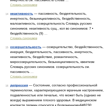
инертность см. пассивность Слова …
Словарь синонимов
неактивность
— пассивность, бездеятельность,
14
инертность, безынициативность, бездейственность,
малоактивность, созерцательность Словарь русских
синонимов. неактивность сущ., кол во синонимов: 7 •
бездейственность (9) …
Словарь синонимов
созерцательность
— созерцательство, бездейственность,
15
инерция, бездеятельность, пассивность, инертность,
неактивность, бездействие, романтичность,
миросозерцательность, безынициативность, квеитизм
Словарь русских синонимов. созерцательность см.
пассивность …
Словарь синонимов
депрессия
— Состояние, согласно профессиональной
16
терминологии, характеризующееся мрачным настроением,
подавленностью или печалью, что может быть (однако не
всегда) выражением плохого здоровья. В медицинском
контексте термин относится к болезненному&#8230; …