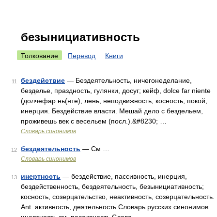
безынициативность
Толкование
Перевод
Книги
бездействие
— Бездеятельность, ничегонеделание,
11
безделье, праздность, гулянки, досуг; кейф, dolce far niente
(долчефар нь(нте), лень, неподвижность, косность, покой,
инерция. Бездействие власти. Мешай дело с бездельем,
проживешь век с весельем (посл.).&#8230; …
Словарь синонимов
бездеятельность
— См …
12
Словарь синонимов
инертность
— бездействие, пассивность, инерция,
13
бездейственность, бездеятельность, безынициативность;
косность, созерцательство, неактивность, созерцательность.
Ant. активность, деятельность Словарь русских синонимов.